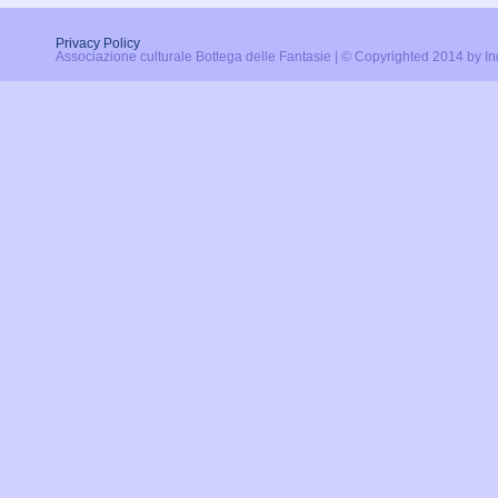
Privacy Policy
Associazione culturale Bottega delle Fantasie | © Copyrighted 2014 by I